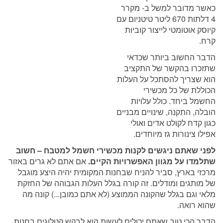
כאשר מדובר למשל ב- מקרר
4 דלתות 670 ליטר טיטניום עם
קיוסק אוטומטי לייצור קוביות
קרח.
הדבר החשוב ביותר שכדאי
שתזכרו בהקשר של התקציב
הוא שצריך להסתכל על העלות
הכוללת של כל מכשירי
החשמל ביחד. כולל עלויות
הובלה, התקנה, שינויים מבניים
כגון קדח לקולט אדים ואולי
אפילו צינורות גז מיוחדים.
לפני שאתם ניגשים לקנות מכשירי חשמל למטבח – חשוב
שתלמדו על מגוון האפשרויות הקיים.
אם אתם לא גרים באזור
מרכזי בארץ, סביר להניח שבחנות המקומית יהיה היצע מוגבל
של מותגים ומודלים. זה קורה בגלל העלות הגבוהה של החזקת
מלאי וגם בגלל שהקונה הממוצע (לא אתם כמובן...) קונה מה
שהוא רואה.
הדבר הכי טוב שאתם יכולים לעשות הוא לבקש קטלוגים בחנות,