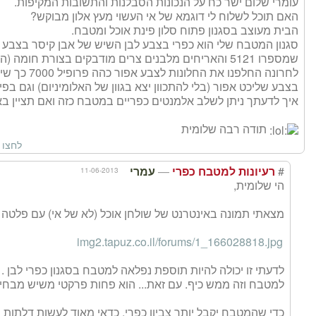
עומרי שלום ישר כח על הנכונות הסבלנות והתשובות המקיפות.
האם תוכל לשלוח לי דוגמא של אי העשוי מעץ אלון מבוקש?
הבית מעוצב בסגנון פתוח סלון פינת אוכל ומטבח.
סגנון המטבח שלי הוא כפרי בצבע לבן השיש של אבן קיסר בצבע ל
שמספרו 5121 והאריחים מלבנים צרים מודבקים בצורת חומ
לחרונה החלפנו 
בצבע שליכט אפור (בלי להתכוון יצא בגוון של האלומיניום) וגם בפי
איך לדעתך ניתן לשלב אלמנטים כפריים במטבח כזה ואם תציין ב
תודה רבה שלומית
לחצו 
—
#
11-06-2013
רעיונות למטבח כפרי
עמרי
הי שלומית,
מצאתי תמונה באינטרנט של שולחן אוכל (לא של אי) עם פלטה של
img2.tapuz.co.il/forums/1_166028818.jpg
לדעתי זו יכולה להיות תוספת נפלאה למטבח בסגנון כפרי לבן 
למטבח וזה ממש כיף. עם זאת... הוא פחות פרקטי משיש מבחינ
כדי שהמטבח יקבל יותר צביון כפרי, כדאי מאוד לעשות דלתות 