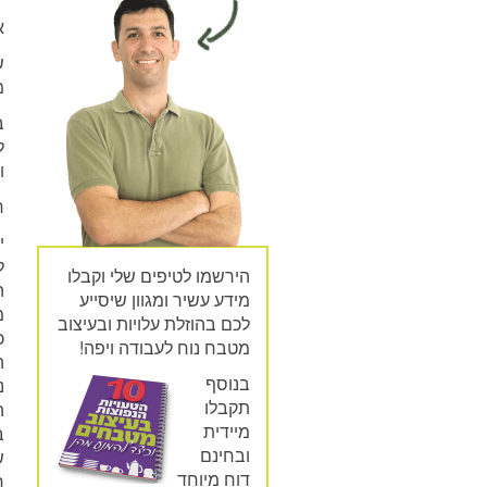
א
ש
מ
ב
ל
ו
ח
י
ל
הירשמו לטיפים שלי וקבלו
ה
מידע עשיר ומגוון שיסייע
מ
לכם בהוזלת עלויות ובעיצוב
כ
מטבח נוח לעבודה ויפה!
ה
בנוסף
נ
תקבלו
ה
מיידית
ב
ובחינם
ש
דוח מיוחד
ר