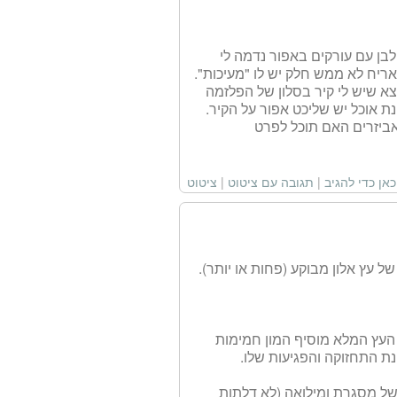
בן עם עורקים באפור נדמה לי
ה (האריח לא ממש חלק יש לו "מעיכות".
את החלונות לצבע אפור כהה פרופיל 7000 כך שיצא שיש לי קיר בסלון של הפלזמה
נת אוכל יש שליכט אפור על הקיר.
אביזרים האם תוכל לפרט
כאן כדי להגיב
|
תגובה עם ציטוט
|
ציטוט
 עץ אלון מבוקע (פחות או יותר).
. העץ המלא מוסיף המון חמימות
ת התחזוקה והפגיעות שלו.
של מסגרת ומילואה (לא דלתות