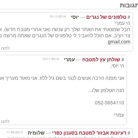
גובות
—
#
10-11-2014
טלפונים של נגרים
יוסי
הי עמרי
חבל שמצאתי את האתר שלך רק עכשיו (אני אחרי מטבח חדש). אבל 
צר ויציב. אם תוכל להעביר לי טלפונים של הנגרים שאתה מרוצה
gmail.com
לחצו 
—
#
10-11-2014
שולחן עץ למטבח
עמרי
הי יוסי,
אני מפנה הרבה אנשים לנגר בשם גיל ללוז. אני מאוד מעריך את
הנה הטלפון שלו...
052-3654110
עמרי
לחצו 
—
#
11-06-2013
רעיונות אבזור למטבח בסגנון כפרי
שלומית