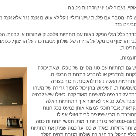
וקיי. נעבור לענייני שולחנות מטבח -
ולחן מטבח עם פלטת שיש ורגליי ניקל לא עושים אצל נגר אלא אצל 
בינים בזה.
דרך כלל רגלי הניקל באות עם תחתיות פלסטיק שחורות או לבנות. הפלס
בין הריצוף וגם מקל על גרירה של שולחן מטבח כזה על הריצוף. כלומר
חריטות.
וצמזה...
ש גם תחתיות עם סוג מסוים של טפלון שאת יכולה
קנות ולהדביק או להבריג בתחתית הרגליים.
תחתיות האלה נועדו להקטנת חיכוך בצורה
שמעותית. השימוש בהן יכול להפוך גרירה של משהו
בד על הרצפה למשימה מאוד קלה. כאילו שיש לרהיט
כבד גלגלים. אני לא זוכר איך התחתיות האלה
קראות, אבל תוכלי למצוא אותן כמעט בכל חנות
מוכרת חומרי שיפוצים לבית ואולי אפילו
הום-סנטר/אייס וחנויות דומות. חפשי תחתיות כמה
יותר גדולות. כאלה שיכסו עד כמה שניתן את תחתיות
גליי הניקל. כך הגרירה שולחן מטבח תהיה הקלה