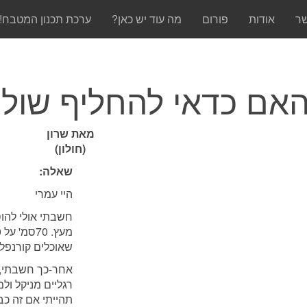
שר
אודות
פורום
מה עוד יש כאן?
ערכת תכנון המטבח!
אם כדאי להחליף שול
מאת שרון
(חולון)
שאלה:
היי עמרי
חשבתי אולי להו
שאוכלים קורנפל
רגליים מניקל ו
תהייתי אם זה כבד