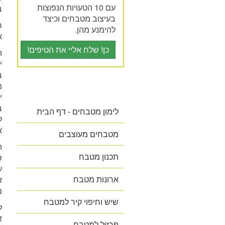
עם 10 הטעויות הנפוצות
ב
בעיצוב מטבחים וכיצד
ח
להימנע מהן.
א
כן! שלח אליי את הטיפים!
ה
י
ב
מ
י
ב
לימון מטבחים - דף הבית
ל
א
מטבחים מעוצבים
ה
תכנון מטבח
ע
ארונות מטבח
ז
מ
שיש וחיפוי קיר למטבח
ל
ד
פרזול למטבח