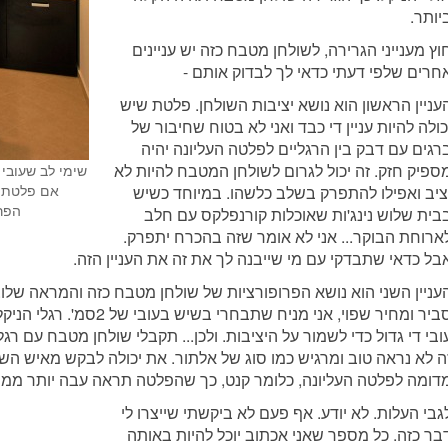
יותר.
וץ מענייני הגרירה, לשולחן מטבח כזה יש עניינים
חרים שלפי דעתי כדאי לך לבדוק אותם -
עניין הראשון הוא נושא יציבות השולחן. פלטת שיש
כולה להיות עניין די כבד ואני לא בטוח שחיבור של
רגים עם דבק בין הרגליים לפלטה העליונה יהיה
ספיק חזק. זה יכול לגרום לשולחן המטבח להיות לא
שימי לב שעובי
אם פלטת ש
ציב ואפילו להתפרק בשלב כלשהו. במיוחד כשיש
הפרו
בית שלוש נינג'ות שאוכלות קורנפלקס עם חלב
ארוחת הבוקר... אני לא אומר שזה בהכרח יתפרק.
בל כדאי שתבדקי עם מי שייבנה לך את זה את העניין הזה.
עניין השני הוא נושא הפרופורציות של שולחן מטבח כזה והמראה שלו
סביר ומחיר שפוי, אני מניח שת
ובי די גדול כדי לשמור על היציבות. ולכן... תקבלי שולחן מטבח עם רג
ה לא נראה טוב ומרגיש כמו סוג של אלתור. את יכולה לבקש מאיש השי
דומה לפלטה העליונה, כלומר קנט, כך שהפלטה תראה עבה יותר ממה
גבי העלות. לא יודע. אף פעם לא ביקשתי שייצרו לי
בר כזה. כל מספר שאני אכתוב יוכל להיות באותה