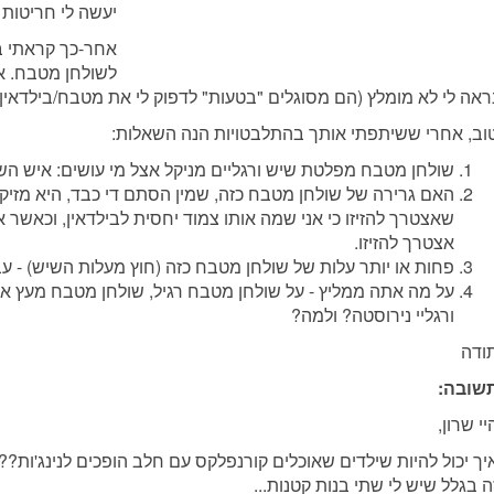
יעשה לי חריטות 
אחר-כך קראתי ב
לשולחן מטבח. אב
ראה לי לא מומלץ (הם מסוגלים "בטעות" לדפוק לי את מטבח/בילדאין 
וב, אחרי ששיתפתי אותך בהתלבטויות הנה השאלות:
שולחן מטבח מפלטת שיש ורגליים מניקל אצל מי עושים: איש השי
האם גרירה של שולחן מטבח כזה, שמין הסתם די כבד, היא מזיקה
שאצטרך להזיזו כי אני שמה אותו צמוד יחסית לבילדאין, וכאשר 
אצטרך להזיזו.
פחות או יותר עלות של שולחן מטבח כזה (חוץ מעלות השיש) - עבו
על מה אתה ממליץ - על שולחן מטבח רגיל, שולחן מטבח מעץ א
ורגליי נירוסטה? ולמה?
ודה
שובה:
יי שרון,
יך יכול להיות שילדים שאוכלים קורנפלקס עם חלב הופכים לנינג'ות??
ה בגלל שיש לי שתי בנות קטנות...