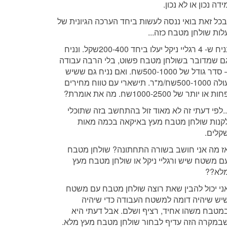
ידה נכון או לא נכון.
בכל זאת בואי ננסה לעשות ביחד הערכה הגיונית של
לות שולחן מטבח כזה...
נניח ש- 4 רגליי ניקל יעלו ביחד 200-400שקל. ונניח
ם שמדובר בשולחן מטבח פשוט, בלי הרבה עבודה
– סדר גודל של 500-1000שח. ואם נניח גם ששיש
עולה 500-1000שח/מ"ר. תישארי עם טווח מחירים
ות או יותר של 1000-2500שח. מה את אומרת?
..לפי דעתי זה לא מאוד זול בהתחשב בזה שתוכלי
קנות שולחן מטבח מעץ באיקאה בכמה מאות
קלים.
ז מה אני חושב בשורה התחתונה? שולחן מטבח
ם משטח שיש ורגליי ניקל או שולחן מטבח מעץ
לא??
ני יכול להבין שאת רוצה שולחן מטבח עם משטח
יש שיהיה דומה למשטח העבודה כדי שיהיה
מטבח משהו אחיד, רציף ושלם. אבל דעתי היא
במקרה הזה עדיף לבחור שולחן מטבח מעץ מלא.