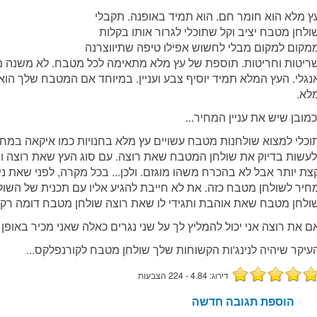
ץ מלא הוא חומר חם. הוא תמיד באופנה. תקבלי
ולחן מטבח יציב וקל שתוכלי לגרור אותו בקלות
מקום למקום מבלי לחשוש אפילו טיפה שתיווצרנה
ריטות וחריטות. תוספת של עץ מלא מתאימה לכל מטבח. לא משנה מה ה
נגלי. העץ המלא תמיד יוסיף צבע ועניין. במיוחד אם המטבח שלך הוא
לא.
כמובן שיש את עניין המחיר...
וכלי למצוא שולחנות מטבח עשויים עץ מלא בחנויות כמו איקאה במחיר
לעשות בדיוק את שולחן המטבח שאת רוצה. עם סוג העץ שאת רוצה ור
צת יותר אבל לא בהכרח משהו מוגזם. ולכן... בכל מקרה, לפני שאת 
חיר לשולחן מטבח כזה. את לא חייבת להגיע אליו עם תכנית של השול
ולחן מטבח שאת אוהבת ותגידי לו שאת רוצה שולחן מטבח דומה רק במידות של 70ס
ם את רוצה אני יכול להמליץ לך על שני נגרים כאלה שאני מכיר באופן
עיקר שיהיה לנינג'ות הקשוחות שלך שולחן מטבח לקורנפלקס...
דירוג: 4.84 - 224 הצבעות
הוספת תגובה חדשה