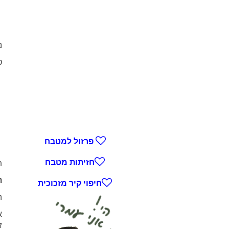
נ
ט
פרזול למטבח
חזיתות מטבח
ת
ת
חיפוי קיר מזכוכית
ה
א
ז