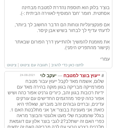
בוצ'ר בלוק הוא תוספת נהדרת למטבח מבחינה
אסתטית. חומר 'חם' המוסיף לאווירה הביתית :-).
אם פונקציונליות ונוחות הם הדבר החשוב לך ביותר,
לדעתי עדיף לך לבחור בשיש אבן קיסר.
את מוזמנת להמשיך ולהתייעץ דרך הפורום שבאתר
(קישור מהתפריט הימני).
עמרי
לחצו כאן כדי להגיב
|
תגובה עם ציטוט
|
ציטוט
—
#
24-08-2021
ייעוץ בוצר למטבח
יעקב לוי
שלום, אשמח מאד לקבל ייעוץ עבור מטבח
מפורמייקה מבריקה בגוון מוקה בהירה מאד עם
ידיות רכובות בגוון זהב, כיורים גרניט אפור כהה ושיש
אפור כהה קיסר מהדגמים החדישים עם עורקים
עדינים, וברזים גבוהים זהב מוברש, שאלתי היא
כזאת: אני מעונינת בבוצר' אך אני מתלבטת האם 1.
בגלל שהמטבח שלי מעט אלגנטי והבוצר מראה
כפרי האם זה ישתלב?2 לגבי בוצר אלון עם דוגמאת
מלבנים בצבע טבעי עם לכה מבריקה האם זה יתאים