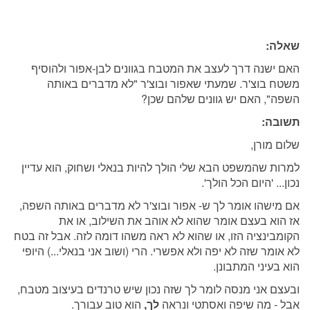
שאלה:
האם ישנה דרך לעצב את המטבח בגוונים לבן-אפור ולהוסיף
משטח בוצ'ר. שמעתי שאפור ובוצ'ר "לא מדברים באותה
השפה", האם יש גוונים שלהם שכן?
תשובה:
שלום מורן,
למרות שהמשפט הבא שלי הולך להיות בנאלי ושחוק, הוא עדיין
נכון... 'היום הכל הולך'.
אם מישהו אומר לך ש- אפור ובוצ'ר לא מדברים באותה השפה,
אז הוא בעצם אומר שהוא לא אוהב את השילוב, או את
הקומבינציה הזו, או שהוא לא ראה משהו דומה לזה. אבל זה בטח
לא אומר שזה לא יפה ולא אפשרי. הרי (ושוב אני בנאלי...) היופי
הוא בעיני המתבונן.
ובעצם אני מנסה לומר לך שזה נכון שיש טרנדים בעיצוב מטבח,
אבל - מה שיפה ואסתטי ונראה
לך,
הוא טוב עבורך.