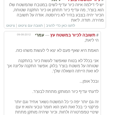
יש לי דילמה איזה כיור עדיף לשים במטבח שהמשטח שלו
הוא בוצ'ר, מה עדיף כיור תחתון או כיור התקנה שטוחה,
הכיור יהיה בצבע בהיר לא נירוסטה. אודה על תשובה
מהירה. תודה. ליאת
לחצו כאן כדי להגיב
|
תגובה עם ציטוט
|
ציטוט
—
#
09-08-2012
תשובה לכיור במשטח עץ
עמרי
הי ליאת,
האמת היא שאף פעם לא יצא לי לעשות משהו כזה.
אני בכלל לא בטוח שאפשר לעשות כיור בהתקנה
שטוחה על משטח בוצ'ר בלוק. אפשר התקנה עליונה אך
לא זאת הייתה השאלה שלך.
ובכל אופן...
לדעתי עדיף כיור המותקן מתחת לבוצ'ר.
זה גם יותר יפה כי כל המשטח נשאר אחיד וגם יותר
פרקטי כי בכל זאת העץ הוא חומר טבעי והוא זז עם
שינויי טמפרטורה ולחות. וכיור שיהיה מותקן מתחת