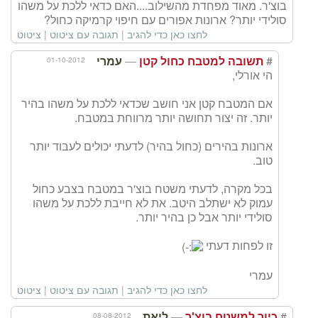
בוצ'ר. מאוד מפחדת מהשילוב....האם כדאי ללכת על משהו
סולידי יותר? ארונות אפורים עם חיפוי קרמיקה כחול?
לחצו כאן כדי להגיב
|
תגובה עם ציטוט
|
ציטוט
—
#
01-10-2012
תשובה למטבח כחול קטן
עמרי
הי אורלי,
אם המטבח קטן אני חושב שכדאי ללכת על משהו בהיר
יותר. זה יצור תחושה יותר מרווחת במטבח.
ארונות בהירים (כחול בהיר) לדעתי יכולים לעבוד יותר
טוב.
בכל מקרה, לדעתי משטח בוצ'ר במטבח בצבע כחול
עמוק לא ישתלב היטב. את לא חייבת ללכת על משהו
סולידי יותר אבל כן בהיר יותר.
זו לפחות דעתי
עמרי
לחצו כאן כדי להגיב
|
תגובה עם ציטוט
|
ציטוט
—
#
08-08-2012
כיור למשטח בוצ'ר
ליאת