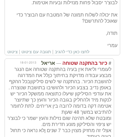
לבוצ'ר יסבול פחות מנזילות ובעיות אטימות.
את יכולה לשלוח תמונה של המטבח עם הבוצ'ר כדי
שאוכל להתרשם?
תודה,
עמרי
לחצו כאן כדי להגיב
|
תגובה עם ציטוט
|
ציטוט
—
#
18-01-2013
כיור בהתקנה שטוחה
אריאל
לעומרי וליאת אין בעיה בהתקנה שטוחה אם הנגר
מבצע עבודה מדויקת בחיתוך כןלל את המדרגה
להושבת הכיור. בהתקנה שי לשים סיליקוןבכל ההקף
באופן נדיב בצבע הכיור ולהושיבו בתושבת שנוצרה .
את עודפי הסיליקון שיעלו כתוצאה ממשקל הכיור יש
לנקות מיד ולהחליק בגובה הכיור והעץ כך שתיוצר
אטימה דקה בדומה לרובה בין אריחים. לתת לחומר
להתיבש במשך 48 שעןת
ומובטח שלא תהינה שום נזילות והעץ ישמר כי לבוצ'ר
יש ציפוי והסיליקון מונע חדירת מים.
אצלי זה מחזיק מצוין כבר 7 שנים ןלא נראה כי תחול
בעיה בעתיד.