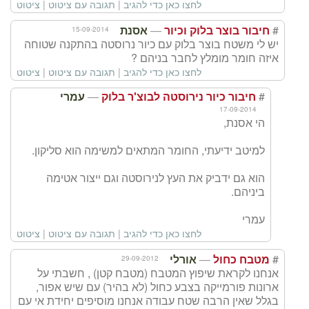
לחצו כאן כדי להגיב
|
תגובה עם ציטוט
|
ציטוט
—
#
15-09-2014
חיבור בוצר בלוק וכיור
אסנת
יש לי משטח בוצר בלוק עם כיור נרוסטה בהתקנה שטוחה
איזה חומר מומלץ לחבר בניהם ?
לחצו כאן כדי להגיב
|
תגובה עם ציטוט
|
ציטוט
—
#
חיבור כיור נירוסטה לבוצ'ר בלוק
עמרי
17-09-2014
הי אסנת,
למיטב ידיעתי, החומר המתאים למשימה הוא סליקון.
הוא גם ידביק את העץ לנירוסטה וגם ייצור אטימה
ביניהם.
עמרי
לחצו כאן כדי להגיב
|
תגובה עם ציטוט
|
ציטוט
—
#
29-09-2012
מטבח כחול
אורלי
אנחנו לקראת שיפוץ המטבח (מטבח קטן) , חשבתי על
ארונות פורמייקה בצבע כחול (לא בהיר) עם שיש אפור,
בגלל שאין הרבה שטח עבודה אנחנו מוסיפים יחידת אי עם