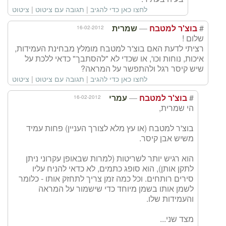
לחצו כאן כדי להגיב
|
תגובה עם ציטוט
|
ציטוט
—
#
16-02-2012
בוצ'ר למטבח
שמרית
שלום !
רציתי לדעת האם בוצ'ר למטבח מומלץ מבחינת העמידות,
איכות, נוחות וכו', או שכדי לא "להסתבך" כדאי ללכת על
שיש קיסר רגל ולהתפשר על המראה?
לחצו כאן כדי להגיב
|
תגובה עם ציטוט
|
ציטוט
—
#
16-02-2012
בוצ'ר למטבח
עמרי
הי שמרית,
בוצ'ר למטבח (או עץ מלא לצורך העניין) פחות עמיד
משיש אבן קיסר.
הוא רגיש יותר לשריטות (למרות שבאופן עקרוני ניתן
לתקן אותן), הוא סופג כתמים, לא כדאי להניח עליו
סירים רותחים. וכל כמה זמן צריך לתחזק אותו - כלומר
לשמן אותו בשמן מיוחד כדי שישמור על המראה
והעמידות שלו.
מצד שני...