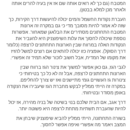
המטבח (גם כך לא רואים אותה שם אז אין בעיה להרים אותה
ולאחר מכן למלא בבטון).
העברת נקודות החשמל והמים יכולה להיעשות דרך הקירות, כך
שזה לא אמור להיות מסובך מדי כי גם במקרה זה ארונות
המטבח התחתונים מסתירים את הבלאגן שמאחור. אפשרות
נוספת שיכולה לחסוך את עלות השיפוצניק היא להעביר את
הנקודות האלה במרווח שבין הארונות התחתונים לרצפה (כלומר
דרך הסוקל). אופציה כזו יכולה להתאים אם רוצים למשל להזיז
את מקומו של המדיח, אבל חשוב לזכור שלא תמיד זה אפשרי.
לגבי הגז, גם כאן אפשר למשוך את צינור הגז ברווח שבין
הארונות התחתונים לרצפה, אבל זה לא כל כך בטיחותי כי
צינורות גז העשויים גומי מתיישנים ואז יש צורך להחליפם.
במקרה זה הייתי ממליץ לבקש מחברת הגז שיעבירו את הנקודה
באופן מסודר ובטיחותי.
דרך אגב, אם הבית שלכם בנוי בשיטה של בניה מהירה, אז יכול
להיות שהעברת תשתיות מתחת לרצפה היא פשוטה יותר.
בשורה התחתונה, הייתי ממליץ להביא שיפוצניק שיבחן את
המצב ויאמר מה אפשרי ואיפה אפשר לחסוך.