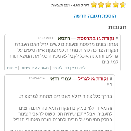
דירוג: 4.63 - 221 הצבעות
הוספת תגובה חדשה
תגובות
—
#
17-05-2014
נקודת גז במרפסת
רתסא
אנחנו בונים מרפסת ומעונינים לשים גריל האם העברת
הנקודה צריכה להיות מתחת למרצפןת איזה טיפים על
גרילים והתקנה אוכל לקבל לא מכירה כלל את הנושא תודה
למגיבים
לחצו כאן כדי להגיב
|
תגובה עם ציטוט
|
ציטוט
—
#
20-05-2014
נקודת גז לגריל
עמרי רדאי
הי!
בדרך כלל צינור גז לא מעבירים מתחת למרצפות.
זה מאוד תלוי במיקום הנקודה ומאיפה אתם רוצים
להעביר. אבל ייתכן שיהיה הכי פשוט להעביר צינור
בחלק החיצוני של הבית ולהכנס חזרה מאחורי הגריל.