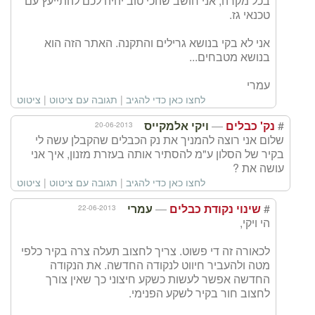
בכל מקרה, אני חושב שהכי טוב יהיה לכם להתייעץ עם
טכנאי גז.
אני לא בקי בנושא גרילים והתקנה. האתר הזה הוא
בנושא מטבחים...
עמרי
לחצו כאן כדי להגיב
|
תגובה עם ציטוט
|
ציטוט
—
#
20-06-2013
נק' כבלים
ויקי אלמקייס
שלום אני רוצה להמניך את נק הכבלים שהקבלן עשה לי
בקיר של הסלון ע"מ להסתיר אותה בעזרת מזנון, איך אני
עושה את ?
לחצו כאן כדי להגיב
|
תגובה עם ציטוט
|
ציטוט
—
#
22-06-2013
שינוי נקודת כבלים
עמרי
הי ויקי,
לכאורה זה די פשוט. צריך לחצוב תעלה צרה בקיר כלפי
מטה ולהעביר חיווט לנקודה החדשה. את הנקודה
החדשה אפשר לעשות כשקע חיצוני כך שאין צורך
לחצוב חור בקיר לשקע הפנימי.