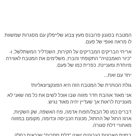
המטבח בסגנון פרובנס מעץ צבוע שלייפלק עם מסגרות שמשוות
לו מראה ואופי של פעם.
אריחי הבריקים המבריקים על הקירות, השנדליר המשתלשל, ו-
"כיור האמבטיה" התקופתי והברז, משלימים את המטבח לאווירה
מיוחדת ומעניינת. כפרית כמו של פעם.
יחד עם זאת...
גולת הכותרת של המטבח הזה היא הפונקציונאליות!
אני מאוד אוהבת חדר מזווה שבו אוכל לשים את כל מה שאני לא
מעוניינת לראות אך שעדיין יהיה מאוד נגיש.
דברים כמו סל הבצל/תפוח אדמה, פח האשפה, שק השקיות,
ארגז החול של החתול, מכונת הכביסה וכדומה, מקומם במזווה
מאחורי דלת סגורה.
בחזית הארונות הגבוהים ישנה "דלת סתרים" שנראית כחלק