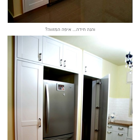
והנה חידה... איפה המזווה?