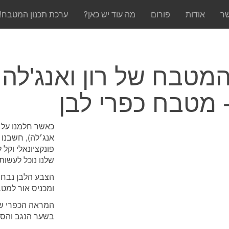
שר
אודות
פורום
מה עוד יש כאן?
ערכת תכנון המטבח!
מטבח של רון ואנג'לה
 מטבח כפרי לבן
כאשר חלמנו על 
פונקציונאלי וקל 
שלנו נוכל לעשות
הצבע הלבן נבחר כ
ומכניס אור למט
המראה הכפרי של
בשער הנגב והסב